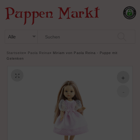
Startseite
»
Paola Reina
»
Miriam von Paola Reina - Puppe mit
Gelenken