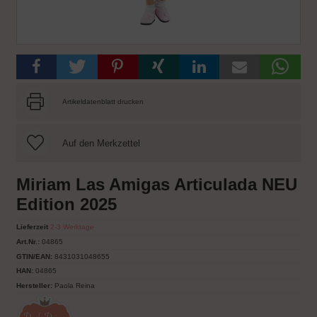
Artikeldatenblatt drucken
Miriam Las Amigas Articulada NEU
Edition 2025
Lieferzeit
2-3 Werktage
Art.Nr.:
04865
GTIN/EAN:
8431031048655
HAN:
04865
Hersteller:
Paola Reina