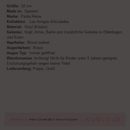
Größe:
32 cm
Made in:
Spanien
Marke:
Paola Reina
Kollektion
: Las Amigas Articuladas
Material:
Vinyl (Körper)
Gelenke:
Kopf, Arme, Beine und zusätzliche Gelenke in Ellenbogen
und Knien
Haarfarbe:
Blond meliert
Augenfarben:
Braun
Augen Typ:
Immer geöffnet
Warnhinweise
: Achtung! Nicht für Kinder unter 3 Jahren geeignet.
Erstickungsgefahr wegen kleine Teile!
Lieferumfang:
Puppe, Outfit
Übersicht
| Artikel
12 von 20
in dieser Kategorie
|
|
|