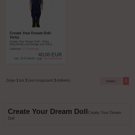
Create Your Dream Doll -
Vicky
Create Your Dream Doll - Vicky
Geschichte und Design von Cécil...
Lieferzeit
2-3 Werktage
40,00 EUR
inkl. 19 % MwSt. zzgl.
Versandkosten
1
3
3
Zeige
bis
(von insgesamt
Artikeln)
1
Seiten:
Create Your Dream Doll
Create Your Dream
Doll