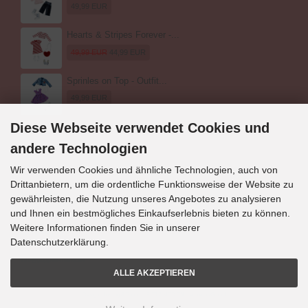
49,99 EUR
Hearts & Stripes Forever -...
49,99 EUR
44,99 EUR
Sprinles on Top - Outfit...
49,99 EUR
Diese Webseite verwendet Cookies und
andere Technologien
Wir verwenden Cookies und ähnliche Technologien, auch von
Drittanbietern, um die ordentliche Funktionsweise der Website zu
Kontakt
gewährleisten, die Nutzung unseres Angebotes zu analysieren
und Ihnen ein bestmögliches Einkaufserlebnis bieten zu können.
Puppen-Markt
Alexandra Zelobkov
Weitere Informationen finden Sie in unserer
Eschenweg 13
Datenschutzerklärung.
21423 Winsen (Luhe)
info@puppen-markt.de
ALLE AKZEPTIEREN
Design, Hosting & Support: FIETZ.MEDIEN die Internt-GmbH