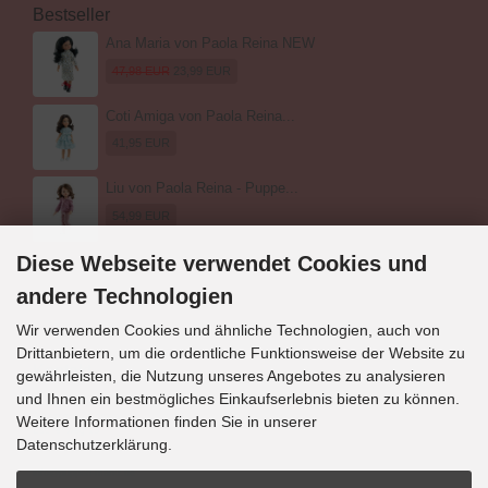
Bestseller
Ana Maria von Paola Reina NEW
47,98 EUR
23,99 EUR
Coti Amiga von Paola Reina...
41,95 EUR
Liu von Paola Reina - Puppe...
54,99 EUR
Diese Webseite verwendet Cookies und
andere Technologien
Wir verwenden Cookies und ähnliche Technologien, auch von
Drittanbietern, um die ordentliche Funktionsweise der Website zu
Kontakt
gewährleisten, die Nutzung unseres Angebotes zu analysieren
und Ihnen ein bestmögliches Einkaufserlebnis bieten zu können.
Puppen-Markt
Alexandra Zelobkov
Weitere Informationen finden Sie in unserer
Eschenweg 13
Datenschutzerklärung.
21423 Winsen (Luhe)
info@puppen-markt.de