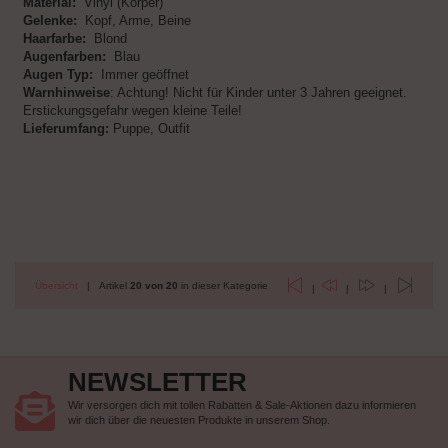
Material:
Vinyl (Körper)
Gelenke:
Kopf, Arme, Beine
Haarfarbe:
Blond
Augenfarben:
Blau
Augen Typ:
Immer geöffnet
Warnhinweise
: Achtung! Nicht für Kinder unter 3 Jahren geeignet.
Erstickungsgefahr wegen kleine Teile!
Lieferumfang:
Puppe, Outfit
Übersicht
| Artikel
20 von 20
in dieser Kategorie
|
|
|
NEWSLETTER
Wir versorgen dich mit tollen Rabatten & Sale-Aktionen dazu informieren
wir dich über die neuesten Produkte in unserem Shop.