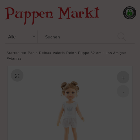
Startseite
»
Paola Reina
»
Valeria Reina Puppe 32 cm - Las Amigas
Pyjamas