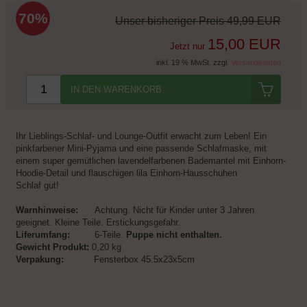
70%
Unser bisheriger Preis
49,99 EUR
15,00 EUR
Jetzt nur
inkl. 19 % MwSt. zzgl.
Versandkosten
IN DEN WARENKORB
Ihr Lieblings-Schlaf- und Lounge-Outfit erwacht zum Leben! Ein
pinkfarbener Mini-Pyjama und eine passende Schlafmaske, mit
einem super gemütlichen lavendelfarbenen Bademantel mit Einhorn-
Hoodie-Detail und flauschigen lila Einhorn-Hausschuhen
Schlaf gut!
Warnhinweise:
Achtung. Nicht für Kinder unter 3 Jahren
geeignet. Kleine Teile. Erstickungsgefahr.
Liferumfang:
6-Teile.
Puppe nicht enthalten.
Gewicht Produkt:
0,20 kg
Verpakung:
Fensterbox 45.5x23x5cm