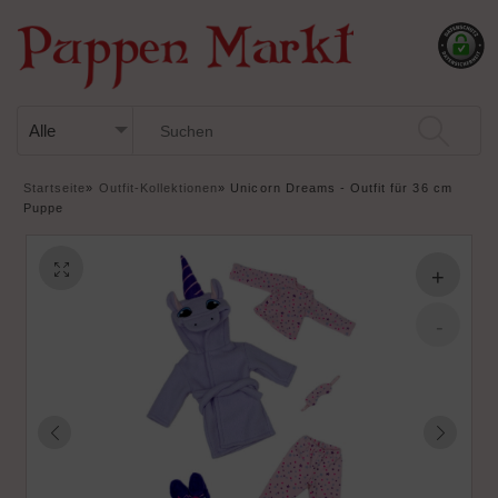
Startseite
»
Outfit-Kollektionen
»
Unicorn Dreams - Outfit für 36 cm
Puppe