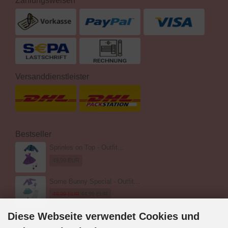
Zahlungsweisen
Versanddienstleister
Bestseller
Sprinles on Top - Outfit...
49,99 EUR
Some Bunny Special - Outfit...
49,99 EUR
44,99 EUR
Diese Webseite verwendet Cookies und