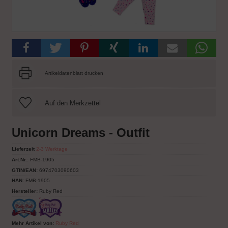
Artikeldatenblatt drucken
Unicorn Dreams - Outfit
Lieferzeit
2-3 Werktage
Art.Nr.:
FMB-1905
GTIN/EAN:
6974703090603
HAN:
FMB-1905
Hersteller:
Ruby Red
Mehr Artikel von:
Ruby Red