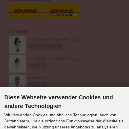
Bestseller
Ana Maria von Paola Reina NEW
47,98 EUR
23,99 EUR
Coti Amiga von Paola Reina...
41,95 EUR
Liu von Paola Reina - Puppe...
54,99 EUR
Diese Webseite verwendet Cookies und
andere Technologien
Wir verwenden Cookies und ähnliche Technologien, auch von
Drittanbietern, um die ordentliche Funktionsweise der Website zu
Kontakt
gewährleisten, die Nutzung unseres Angebotes zu analysieren